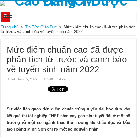
Bài thuốc bổ khí sinh huyết giúp cải thiện hoa mắt chóng mặt hiệu quả
Trang chủ
>
Tin Tức Giáo Dục
>
Mức điểm chuẩn cao đã được phân tích
từ trước và cảnh báo về tuyển sinh năm 2022
Kết quả của xét nghiệm ceruloplasmin cho biết điều gì?
Có nguy hiểm khi vòm họng nổi hạt không? Cách xử lý ra sao?
Mức điểm chuẩn cao đã được
Xét nghiệm vi sinh là gì, mục đích và phân loại
phân tích từ trước và cảnh báo
Tiêu chuẩn GMP trong ngành dược là gì? Các yêu cầu cụ thể như thế nào?
về tuyển sinh năm 2022
Học điều dưỡng có cần bằng cấp 3 không?
24 Tháng 9, 2022
369 Lượt xem
Học ngành Điều dưỡng có thể thi khối C được không?
Mức lương của một Dược sĩ là bao nhiêu?
Quy trình tiêm insulin một cách chính xác
Sự việc liên quan đến điểm chuẩn trúng tuyển đại học dựa vào
Ý nghĩa của xét nghiệm Ketone và khi nào cần thực hiện?
kết quả thi tốt nghiệp THPT năm nay gần như tuyệt đối ở một số
trường và một số ngành theo thứ trưởng Bộ Giáo dục và Đào
tạo Hoàng Minh Sơn chỉ rõ một số nguyên nhân