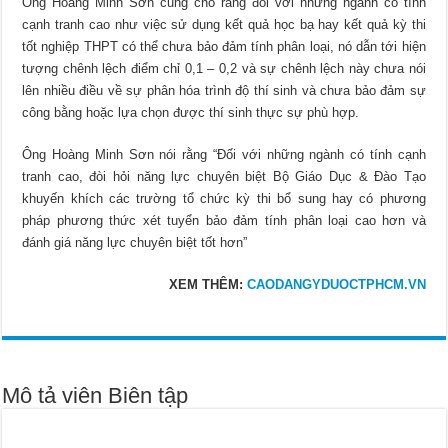
Ông Hoàng Minh Sơn cũng cho rằng đối với những ngành có tính
cạnh tranh cao như việc sử dụng kết quả học bạ hay kết quả kỳ thi
tốt nghiệp THPT có thể chưa bảo đảm tính phân loại, nó dẫn tới hiện
tượng chênh lệch điểm chỉ 0,1 – 0,2 và sự chênh lệch này chưa nói
lên nhiều điều về sự phân hóa trình độ thí sinh và chưa bảo đảm sự
công bằng hoặc lựa chọn được thí sinh thực sự phù hợp.
Ông Hoàng Minh Sơn nói rằng “Đối với những ngành có tính cạnh
tranh cao, đòi hỏi năng lực chuyên biệt Bộ Giáo Dục & Đào Tạo
khuyến khích các trường tổ chức kỳ thi bổ sung hay có phương
pháp phương thức xét tuyển bảo đảm tính phân loại cao hơn và
đánh giá năng lực chuyên biệt tốt hơn”
XEM THÊM:
CAODANGYDUOCTPHCM.VN
Mô tả viên Biên tập