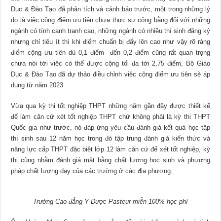
Dục & Đào Tạo đã phân tích và cảnh báo trước, một trong những lý
do là việc cộng điểm ưu tiên chưa thực sự công bằng đối với những
ngành có tính cạnh tranh cao, những ngành có nhiều thí sinh đăng ký
nhưng chỉ tiêu ít thì khi điểm chuẩn bị đẩy lên cao như vậy rõ ràng
điểm cộng ưu tiên dù 0,1 điểm đến 0,2 điểm cũng rất quan trọng
chưa nói tới việc có thể được cộng tối đa tới 2,75 điểm, Bộ Giáo
Dục & Đào Tạo đã dự thảo điều chỉnh việc cộng điểm ưu tiên sẽ áp
dụng từ năm 2023.
Vừa qua kỳ thi tốt nghiệp THPT những năm gần đây được thiết kế
để làm căn cứ xét tốt nghiệp THPT chứ không phải là kỳ thi THPT
Quốc gia như trước, nó đáp ứng yêu cầu đánh giá kết quả học tập
thí sinh sau 12 năm học trong đó tập trung đánh giá kiến thức và
năng lực cấp THPT đặc biệt lớp 12 làm căn cứ để xét tốt nghiệp, kỳ
thi cũng nhằm đánh giá mặt bằng chất lượng học sinh và phương
pháp chất lượng dạy của các trường ở các địa phương.
Trường Cao đẳng Y Dược Pasteur miễn 100% học phí