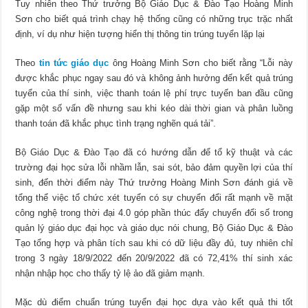
Tuy nhiên theo Thứ trưởng Bộ Giáo Dục & Đào Tạo Hoàng Minh
Sơn cho biết quá trình chạy hệ thống cũng có những trục trặc nhất
định, ví dụ như hiện tượng hiển thị thông tin trúng tuyển lặp lại
Theo
tin tức giáo dục
ông Hoàng Minh Sơn cho biết rằng “Lỗi này
được khắc phục ngay sau đó và không ảnh hưởng đến kết quả trúng
tuyển của thí sinh, việc thanh toán lệ phí trực tuyến ban đầu cũng
gặp một số vấn đề nhưng sau khi kéo dài thời gian và phân luồng
thanh toán đã khắc phục tình trạng nghẽn quá tải”.
Bộ Giáo Dục & Đào Tạo đã có hướng dẫn để tổ kỹ thuật và các
trường đại học sửa lỗi nhầm lẫn, sai sót, bảo đảm quyền lợi của thí
sinh, đến thời điểm này Thứ trưởng Hoàng Minh Sơn đánh giá về
tổng thể việc tổ chức xét tuyển có sự chuyển đổi rất mạnh về mặt
công nghệ trong thời đại 4.0 góp phần thúc đẩy chuyển đổi số trong
quản lý giáo dục đại học và giáo dục nói chung, Bộ Giáo Dục & Đào
Tạo tổng hợp và phân tích sau khi có dữ liệu đầy đủ, tuy nhiên chỉ
trong 3 ngày 18/9/2022 đến 20/9/2022 đã có 72,41% thí sinh xác
nhận nhập học cho thấy tỷ lệ ảo đã giảm mạnh.
Mặc dù điểm chuẩn trúng tuyển đại học dựa vào kết quả thi tốt