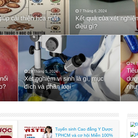
7 Tháng 6, 2024
14 Tháng 5, 2024
giúp cải thiện hoa mắt
Kết quả của xét nghiệm
Học ngành Điều dưỡng 
g cấp 3 không?
điều gì?
không?
24 
Tiê
29 Tháng 5, 2024
8 Tháng 5, 2024
7 Th
nổi
 là
Xét nghiệm vi sinh là gì, mục
Quy trình tiêm insulin một cách
dượ
Ý n
o?
đích và phân loại
chính xác
như
và k
Tuyển sinh Cao đẳng Y Dược
TPHCM và cơ hội Miễn 100%