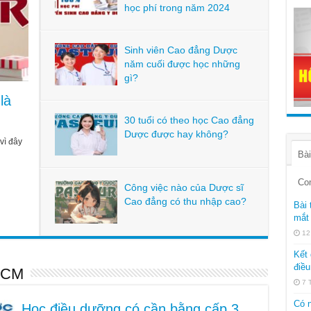
học phí trong năm 2024
Sinh viên Cao đẳng Dược
năm cuối được học những
gì?
là
30 tuổi có theo học Cao đẳng
Dược được hay không?
vì đây
Bài
Co
Công việc nào của Dược sĩ
Cao đẳng có thu nhập cao?
Bài 
mắt 
12
Kết 
điều
HCM
7 
Có n
Học điều dưỡng có cần bằng cấp 3