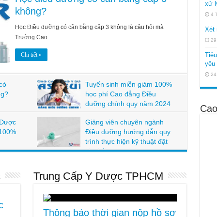
xử l
không?
4 
Học Điều dưỡng có cần bằng cấp 3 không là câu hỏi mà
Xét 
Trường Cao …
29
Chi tiết »
Tiê
yêu 
24
có
Tuyển sinh miễn giảm 100%
ng?
học phí Cao đẳng Điều
dưỡng chính quy năm 2024
Cao
 Dược
Giảng viên chuyên ngành
 100%
Điều dưỡng hướng dẫn quy
trình thực hiện kỹ thuật đặt
kim luồn ngoại vi.
c
Trung Cấp Y Dược TPHCM
c
Thông báo thời gian nộp hồ sơ