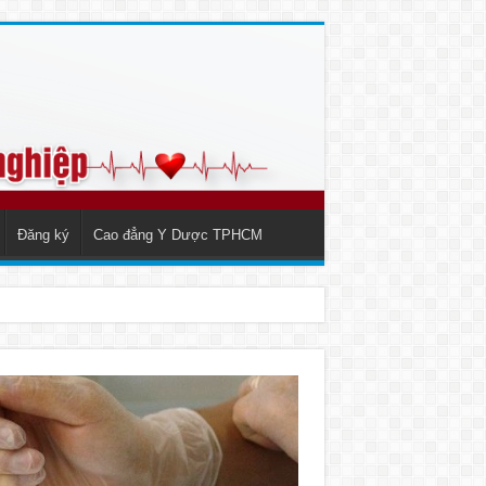
Đăng ký
Cao đẳng Y Dược TPHCM