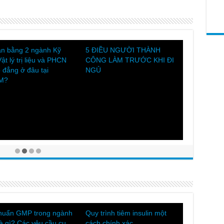
ểu về Dược sĩ lâm sàng
5 THÓI QUEN HỌC TẬP XẤU
 hoạt của Dược lâm
CẦN TRÁNH
hư da: Tổng quan về
Các vấn đề sức khỏe nào gây
và biện pháp phòng
ra tình trạng hôi miệng?