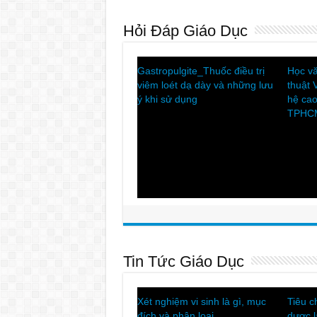
Hỏi Đáp Giáo Dục
BẠN NÊN DÀNH BAO NHIÊU
Tìm hi
GIỜ TRÊN MẠNG XÃ HỘI?
và các
sàng
Tin Tức Giáo Dục
Ý nghĩa của xét nghiệm
Ung t
Ketone và khi nào cần thực
bệnh 