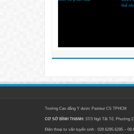
hiện?
tránh
Trường Cao đẳng Y dược Pasteur CS TPHCM
CƠ SỞ BÌNH THẠNH:
37/3 Ngô Tất Tố, Phường 21
Điện thoại tư vấn tuyển sinh : 028.6295.6295 – 09