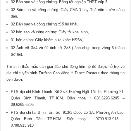
02 Bản sao và công chứng: Bằng tốt nghiệp THPT cấp 3,
02 Bản sao và công chứng: Giấy CMND hay Thẻ căn cước công
dân,
02 Bản sao và công chứng :Sổ hộ khẩu,
02 bản sao và công chứng: Giấy tờ khai sinh,
01 bản chính: Giấy khám sức khỏe HSSV,
02 Ảnh cỡ 3×4 và 02 ảnh cỡ 2×3 ( ảnh chụp trong vòng 6 tháng
trở lại).
Thí sinh thắc mắc cần giải đáp chủ động liên hệ để được hỗ trợ về
địa chỉ tuyển sinh Trường Cao đẳng Y Dược Pasteur theo thông tin
bên dưới:
PTS địa chỉ Bình Thạnh: Số 37/3 Đường Ngô Tất Tố, Phường 21,
Quận Bình Thạnh, TPHCM. Điện thoại : 028.6295.6295 –
09.6295.6295
PTS địa chỉ tại Bình Tân: Số 913/3 Quốc Lộ 1A, Phường An Lạc,
Quận Bình Tân, TP.HCM. Điện thoại : 0799.913.913 –
0788.913.913