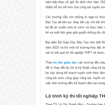
năm tiếp theo sẽ giữ ổn định như năm 202
nhằm hỗ trợ tốt hơn cho công tác tuyển sinh
Các trường vẫn còn những lo ngại từ thự
Đào Tạo đã liên tục thay đổi các chi tiết k
bố đề án tuyển sinh từ sớm và thực hiện
bỏ và mất thời gian giải quyết những rắc r
Đại diện Bộ Giáo Dục Đào Tạo cho biết B
năm 2023 và trừ một số trường hợp đặc th
xét từ kết quả thi tốt nghiệp THPT sẽ được
Theo
tin tức giáo dục
các trường đều bà
đổi vì thay đổi dù chỉ là kỹ thuật cũng sẽ 
lợi xây dựng kế hoạch tuyển sinh theo đúng
công bố sớm cũng giúp công tác tuyển si
việc ảnh hưởng đến kế hoạch đào tạo tron
Lộ trình kỳ thi tốt nghiệp 
Theo TS Lê Thị Thanh Mai – Trưởng ban C