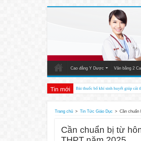
Cao đẳng Y Dược
Văn bằng 2 Ca
Tin mới
Bài thuốc bổ khí sinh huyết giúp cải 
Trang chủ
>
Tin Tức Giáo Dục
>
Cần chuẩn 
Cần chuẩn bị từ hôm
THPT năm 2025