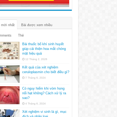
 mới nhất
Bài được xem nhiều
mments
Thẻ
Bài thuốc bổ khí sinh huyết
giúp cải thiện hoa mắt chóng
mặt hiệu quả
12 Tháng 2, 2026
Kết quả của xét nghiệm
ceruloplasmin cho biết điều gì?
7 Tháng 6, 2024
Có nguy hiểm khi vòm họng
nổi hạt không? Cách xử lý ra
sao?
4 Tháng 6, 2024
Xét nghiệm vi sinh là gì, mục
đích và phân loại