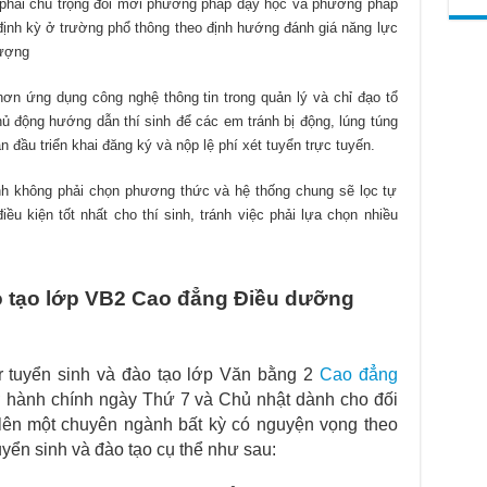
phải chú trọng đổi mới phương pháp dạy học và phương pháp
ịnh kỳ ở trường phổ thông theo định hướng đánh giá năng lực
lượng
n ứng dụng công nghệ thông tin trong quản lý và chỉ đạo tổ
hủ động hướng dẫn thí sinh để các em tránh bị động, lúng túng
 đầu triển khai đăng ký và nộp lệ phí xét tuyển trực tuyến.
ành không phải chọn phương thức và hệ thống chung sẽ lọc tự
u kiện tốt nhất cho thí sinh, tránh việc phải lựa chọn nhiều
ào tạo lớp VB2 Cao đẳng Điều dưỡng
tuyển sinh và đào tạo lớp Văn bằng 2
Cao đẳng
 hành chính ngày Thứ 7 và Chủ nhật dành cho đối
 lên một chuyên ngành bất kỳ có nguyện vọng theo
yển sinh và đào tạo cụ thể như sau: