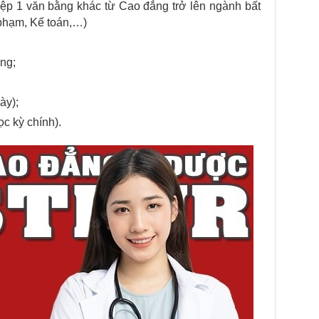
iệp 1 văn bằng khác từ Cao đẳng trở lên ngành bất
phạm, Kế toán,…)
ng;
ày);
ọc kỳ chính).