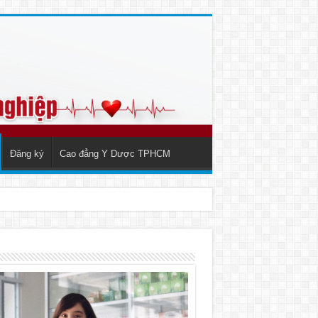
Đăng ký
Cao đẳng Y Dược TPHCM