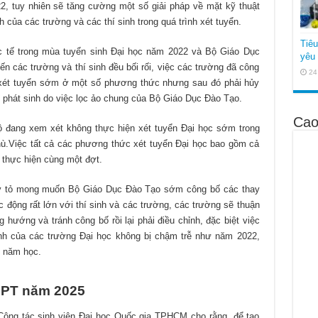
2, tuy nhiên sẽ tăng cường một số giải pháp về mặt kỹ thuật
 của các trường và các thí sinh trong quá trình xét tuyển.
Tiê
c tế trong mùa tuyển sinh Đại học năm 2022 và Bộ Giáo Dục
yêu 
hiến các trường và thí sinh đều bối rối, việc các trường đã công
24
 xét tuyển sớm ở một số phương thức nhưng sau đó phải hủy
ối phát sinh do việc lọc ảo chung của Bộ Giáo Dục Đào Tạo.
Cao
ộ đang xem xét không thực hiện xét tuyển Đại học sớm trong
ù.Việc tất cả các phương thức xét tuyển Đại học bao gồm cả
 thực hiện cùng một đợt.
y tỏ mong muốn Bộ Giáo Dục Đào Tạo sớm công bố các thay
tác động rất lớn với thí sinh và các trường, các trường sẽ thuận
 hướng và tránh công bố rồi lại phải điều chỉnh, đặc biệt việc
nh của các trường Đại học không bị chậm trễ như năm 2022,
g năm học.
THPT năm 2025
ông tác sinh viên Đại học Quốc gia TPHCM cho rằng, để tạo