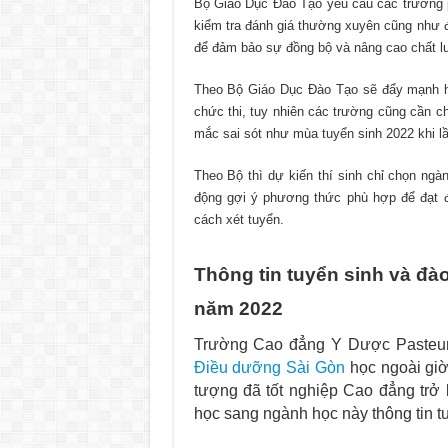
Bộ Giáo Dục Đào Tạo yêu cầu các trường 
kiểm tra đánh giá thường xuyên cũng như đ
để đảm bảo sự đồng bộ và nâng cao chất 
Theo Bộ Giáo Dục Đào Tạo sẽ đẩy mạnh hơ
chức thi, tuy nhiên các trường cũng cần c
mắc sai sót như mùa tuyển sinh 2022 khi lần
Theo Bộ thì dự kiến thí sinh chỉ chọn ng
động gợi ý phương thức phù hợp để đạt điề
cách xét tuyển.
Thông tin tuyển sinh và đ
năm 2022
Trường Cao đẳng Y Dược Pasteur 
Điều dưỡng Sài Gòn
học ngoài giờ
tượng đã tốt nghiệp Cao đẳng trở
học sang ngành học này thông tin tu