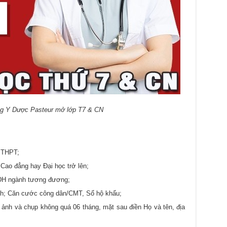
g Y Dược Pasteur mở lớp T7 & CN
 THPT;
Cao đẳng hay Đại học trở lên;
ĐH ngành tương đương;
nh; Căn cước công dân/CMT, Sổ hộ khẩu;
 ảnh và chụp không quá 06 tháng, mặt sau điền Họ và tên, địa