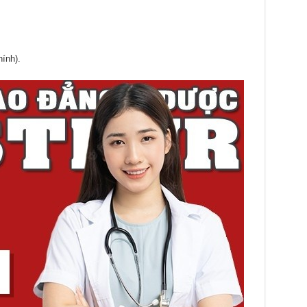
hính).