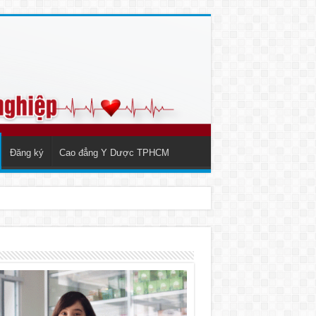
Đăng ký
Cao đẳng Y Dược TPHCM