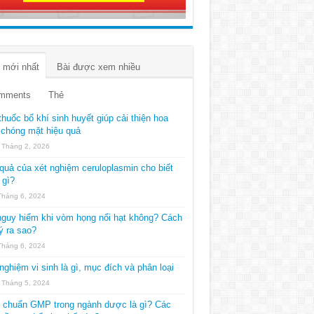
 mới nhất
Bài được xem nhiều
mments
Thẻ
thuốc bổ khí sinh huyết giúp cải thiện hoa
chóng mặt hiệu quả
 Tháng 2, 2026
quả của xét nghiệm ceruloplasmin cho biết
 gì?
Tháng 6, 2024
guy hiểm khi vòm họng nổi hạt không? Cách
ý ra sao?
Tháng 6, 2024
nghiệm vi sinh là gì, mục đích và phân loại
 Tháng 5, 2024
u chuẩn GMP trong ngành dược là gì? Các