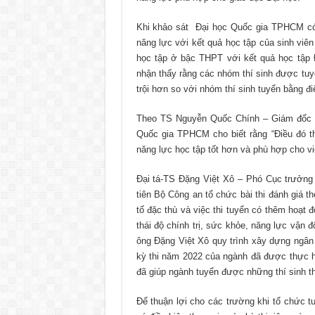
Khi khảo sát Đại học Quốc gia TPHCM có 
năng lực với kết quả học tập của sinh viê
học tập ở bậc THPT với kết quả học tập 
nhận thấy rằng các nhóm thí sinh được tuy
trội hơn so với nhóm thí sinh tuyển bằng đi
Theo TS Nguyễn Quốc Chính – Giám đốc T
Quốc gia TPHCM cho biết rằng “Điều đó thể
năng lực học tập tốt hơn và phù hợp cho vi
Đại tá-TS Đặng Việt Xô – Phó Cục trưởng
tiên Bộ Công an tổ chức bài thi đánh giá 
tố đặc thù và việc thi tuyển có thêm hoạt 
thái độ chính trị, sức khỏe, năng lực vận
ông Đặng Việt Xô quy trình xây dựng ngân 
kỳ thi năm 2022 của ngành đã được thực hi
đã giúp ngành tuyển được những thí sinh t
Để thuận lợi cho các trường khi tổ chức tu