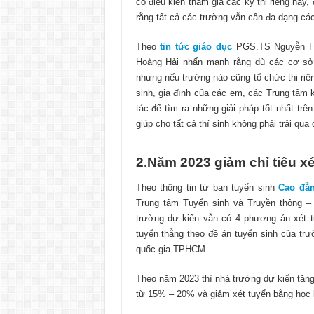
có điều kiện tham gia các kỳ thi riêng này,
rằng tất cả các trường vẫn cần đa dạng cá
Theo
tin tức giáo dục
PGS.TS Nguyễn Ho
Hoàng Hải nhấn mạnh rằng dù các cơ sở 
nhưng nếu trường nào cũng tổ chức thi riên
sinh, gia đình của các em, các Trung tâm k
tác để tìm ra những giải pháp tốt nhất tr
giúp cho tất cả thí sinh không phải trải qua 
2.Năm 2023 giảm chỉ tiêu xé
Theo thông tin từ ban tuyển sinh
Cao đẳ
Trung tâm Tuyển sinh và Truyền thông 
trường dự kiến vẫn có 4 phương án xét t
tuyển thẳng theo đề án tuyển sinh của trư
quốc gia TPHCM.
Theo năm 2023 thì nhà trường dự kiến tăng
từ 15% – 20% và giảm xét tuyển bằng học