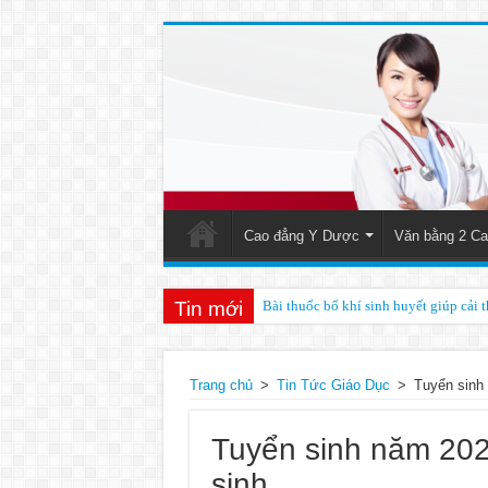
Cao đẳng Y Dược
Văn bằng 2 Ca
Tin mới
Bài thuốc bổ khí sinh huyết giúp cải 
Trang chủ
>
Tin Tức Giáo Dục
>
Tuyển sinh 
Tuyển sinh năm 202
sinh