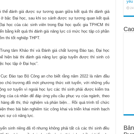
yêu 
24
thể đánh giá được sự tương quan giữa kết quả thi đánh giá
n ở bậc Đại học, sau khi so sánh được sự tương quan kết quả
Đại học của các sinh viên trong Đại học quốc gia TPHCM thì
Cao
ển bằng kết quả thi đánh giá năng lực có mức học tập có phần
ểm thi tốt nghiệp THPT.
rung tâm Khảo thí và Đánh giá chất lượng Đào tạo, Đại học
 hiện bài thi đánh giá năng lực giúp tuyển được thí sinh có
ệc học tập ở Đại học”.
 Cục Đào tạo Bộ Công an cho biết rằng năm 2022 là năm đầu
theo chủ trương đổi mới phương thức xét tuyển, với những yếu
động sơ tuyển vì ngoài học lực các thí sinh phải được kiểm tra
 động của cá nhân để đáp ứng yêu cầu phục vụ của ngành, theo
hàng đề thi, thử nghiệm và phản biện… Rồi quá trình tổ chức
ện theo bài bản nghiêm túc công khai và triển khai minh bạch
hực sự có năng lực.
Bản
yển sinh riêng đã rõ nhưng không phải tất cả các thí sinh đều