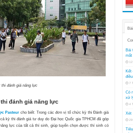
Bài
Co
Bài 
mắt 
12
Kết 
điều
7 
 thi đánh giá năng lực
Có n
xử l
 thi đánh giá năng lực
4 
ợc Pasteur
cho biết: Trong các đơn vị tổ chức kỳ thi Đánh giá
Xét 
 cả kỳ thi đánh giá tư duy do Đại học Quốc gia TPHCM đã góp
29
ăng lực của tất cả thí sinh, giúp tuyển chọn được thí sinh có
Tiê