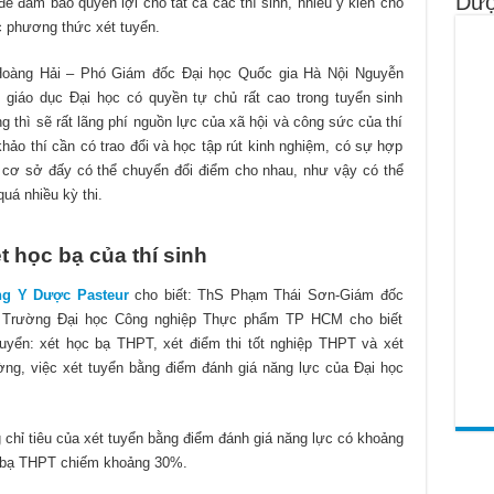
Dượ
 để đảm bảo quyền lợi cho tất cả các thí sinh, nhiều ý kiến cho
c phương thức xét tuyển.
àng Hải – Phó Giám đốc Đại học Quốc gia Hà Nội Nguyễn
giáo dục Đại học có quyền tự chủ rất cao trong tuyển sinh
g thì sẽ rất lãng phí nguồn lực của xã hội và công sức của thí
hảo thí cần có trao đổi và học tập rút kinh nghiệm, có sự hợp
ên cơ sở đấy có thể chuyển đổi điểm cho nhau, như vậy có thể
quá nhiều kỳ thi.
t học bạ của thí sinh
ng Y Dược Pasteur
cho biết: ThS Phạm Thái Sơn-Giám đốc
– Trường Đại học Công nghiệp Thực phẩm TP HCM cho biết
uyển: xét học bạ THPT, xét điểm thi tốt nghiệp THPT và xét
ờng, việc xét tuyển bằng điểm đánh giá năng lực của Đại học
 chỉ tiêu của xét tuyển bằng điểm đánh giá năng lực có khoảng
 bạ THPT chiếm khoảng 30%.