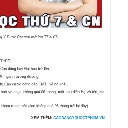
g Y Dược Pasteur mở lớp T7 & CN
 THPT;
Cao đẳng hay Đại học trở lên;
ĐH ngành tương đương;
nh; Căn cước công dân/CMT, Sổ hộ khẩu;
 ảnh và chụp không quá 06 tháng, mặt sau điền Họ và tên, địa
hám trong thời gian không quá 06 tháng trở lại đây)
XEM THÊM:
CAODANGYDUOCTPHCM.VN