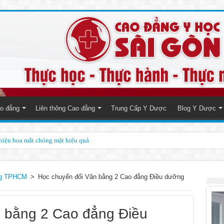
o đẳng
Liên thông Cao đẳng
Trung Cấp Y Dược
Blog Y Dược
thiện hoa mắt chóng mặt hiệu quả
cho biết điều gì?
ng TPHCM
>
Học chuyển đổi Văn bằng 2 Cao đẳng Điều dưỡng
 bằng 2 Cao đẳng Điều