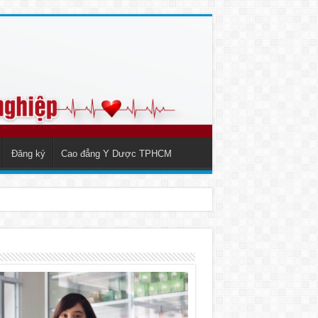
Đăng ký
Cao đẳng Y Dược TPHCM