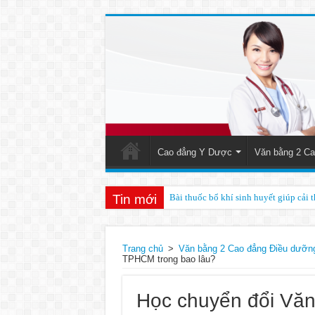
Cao đẳng Y Dược
Văn bằng 2 Ca
Tin mới
Bài thuốc bổ khí sinh huyết giúp cải 
Kết quả của xét nghiệm ceruloplasmin 
Trang chủ
>
Văn bằng 2 Cao đẳng Điều dưỡ
TPHCM trong bao lâu?
Học chuyển đổi Văn