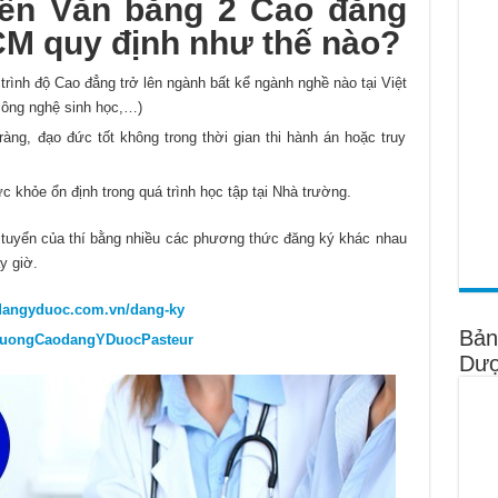
yển Văn bằng 2 Cao đẳng
M quy định như thế nào?
 trình độ Cao đẳng trở lên ngành bất kể ngành nghề nào tại Việt
công nghệ sinh học,…)
 ràng, đạo đức tốt không trong thời gian thi hành án hoặc truy
 khỏe ổn định trong quá trình học tập tại Nhà trường.
t tuyển của thí bằng nhiều các phương thức đăng ký khác nhau
y giờ.
odangyduoc.com.vn/dang-ky
Bản
TruongCaodangYDuocPasteur
Dượ