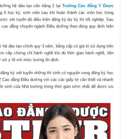
 dưỡng hệ đào tạo văn bằng 2 tại
Trường Cao đẳng Y Dược
g 4 học kỳ, sinh viên sau khi hoàn thành các môn học trong
ợc xét tuyển đủ điều kiện đăng ký dự kỳ thi tốt nghiệp. Sau
ng cao đẳng chuyên ngành Điều dưỡng theo đúng quy định hiện
hệ đào tạo chính quy 3 năm, bằng cấp có giá trị sử dụng trên
in cấp chứng chỉ hành nghề khi đủ thời gian hành nghề, liên
ơ sở y tế với mức lương ổn định.
in đăng ký xét tuyển những thí sinh có nguyện vọng đăng ký học
2 Cao đẳng Điều dưỡng với các các giấy tờ cần thiết và nhanh
ển sinh của Nhà trường trong thời gian sớm nhất để được ưu