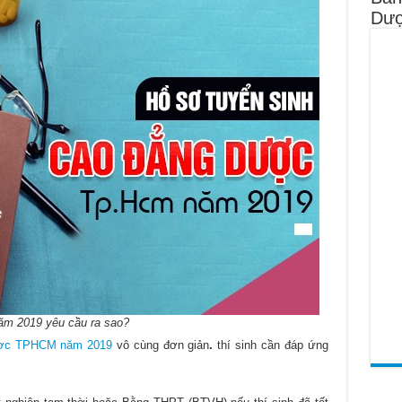
Dượ
m 2019 yêu cầu ra sao?
ược TPHCM năm 2019
vô cùng đơn giản
.
thí sinh cần đáp ứng