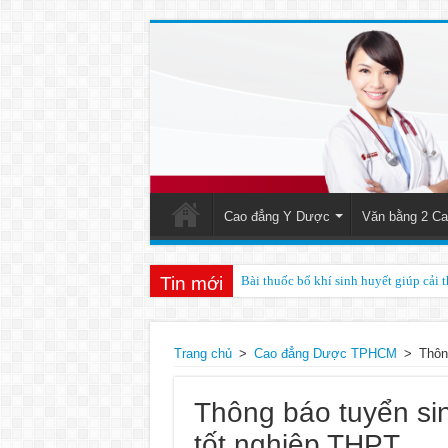
Cao đẳng Y Dược
Văn bằng 2 Ca
Tin mới
Bài thuốc bổ khí sinh huyết giúp cải 
Trang chủ
>
Cao đẳng Dược TPHCM
>
Thôn
Thông báo tuyển si
tốt nghiệp THPT