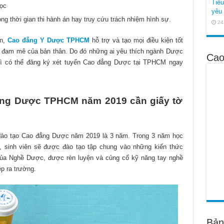
Tiê
học
yêu 
rong thời gian thi hành án hay truy cứu trách nhiệm hình sự.
24
ản,
Cao đẳng Y Dược TPHCM
hỗ trợ và tạo mọi điều kiện tốt
ổi đam mê của bản thân. Do đó những ai yêu thích ngành Dược
Cao
hì có thể đăng ký xét tuyển Cao đẳng Dược tại TPHCM ngay
ẳng Dược TPHCM năm 2019 cần giấy tờ
n đào tạo Cao đẳng Dược năm 2019 là 3 năm. Trong 3 năm học
, sinh viên sẽ được đào tạo tập chung vào những kiến thức
của Nghề Dược, được rèn luyện và củng cố kỹ năng tay nghề
p ra trường.
Bản