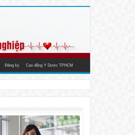
Đăng ký
Cao đẳng Y Dược TPHCM