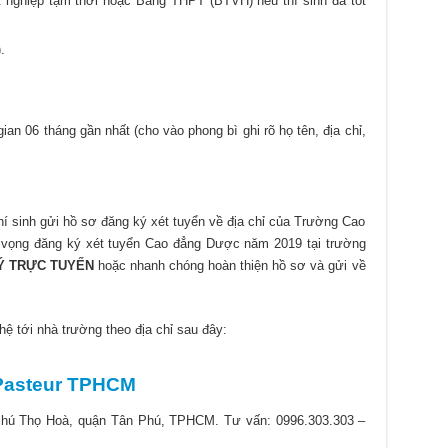
 nghiệp tạm thời hoặc Bằng THPT (BTVH) nếu thí sinh đã tốt
.
ian 06 tháng gần nhất (cho vào phong bì ghi rõ họ tên, địa chỉ,
thí sinh gửi hồ sơ đăng ký xét tuyển về địa chỉ của Trường Cao
 vọng đăng ký xét tuyển Cao đẳng Dược năm 2019 tại trường
Ý TRỰC TUYẾN
hoặc nhanh chóng hoàn thiện hồ sơ và gửi về
 hệ tới nhà trường theo địa chỉ sau đây:
Pasteur TPHCM
hú Thọ Hoà, quận Tân Phú, TPHCM. Tư vấn: 0996.303.303 –