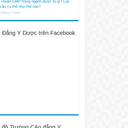
u chuẩn GMP trong ngành dược là gì? Các
cầu cụ thể như thế nào?
 Tháng 5, 2024
 Đẳng Y Dược trên Facebook
 đồ Trường CAo đẳng Y