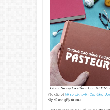
Hồ sơ đăng ký Cao đẳng Dược TPHCM nă
Yêu cầu về
hồ sơ xét tuyển Cao đẳng D
đầy đủ các giấy tờ sau: