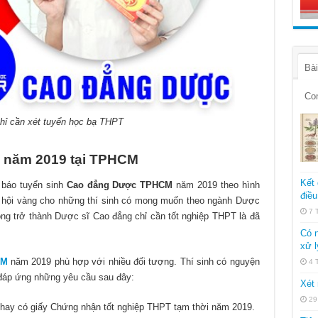
Bài
Co
ỉ cần xét tuyển học bạ THPT
 năm 2019 tại TPHCM
Kết 
 báo tuyển sinh
Cao đẳng Dược TPHCM
năm 2019 theo hình
điều
ơ hội vàng cho những thí sinh có mong muốn theo ngành Dược
7 
ọng trở thành Dược sĩ Cao đẳng chỉ cần tốt nghiệp THPT là đã
Có n
xử l
CM
năm 2019 phù hợp với nhiều đối tượng. Thí sinh có nguyện
4 
đáp ứng những yêu cầu sau đây:
Xét 
29
hay có giấy Chứng nhận tốt nghiệp THPT tạm thời năm 2019.