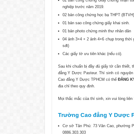
02 bản công chứng Giấy chứng nhận tốt
nghiệp trước năm 2019.
02 bản công chứng học bạ THPT (BTVH)
01 bản sao công chứng giấy khai sinh.
01 bản photo chứng minh thư nhân dân
04 ảnh 3×4 + 2 ảnh 4×6 chụp trong thời g
sđt)
Các giấy tờ ưu tiên khác (nếu có).
Sau khi chuẩn bị đầy đủ giấy tờ cần thiết, 
đẳng Y Dược Pasteur. Thí sinh có nguyện
Cao đẳng Y Dược TPHCM có thể
ĐĂNG K
địa chỉ theo quy định.
Mọi thắc mắc của thí sinh, xin vui lòng liên
Trường Cao đẳng Y Dược 
Cơ sở Tân Phú: 73 Văn Cao, phường P
0886.303.303