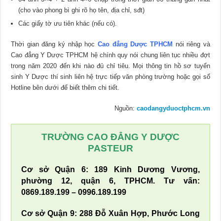
(cho vào phong bì ghi rõ họ tên, địa chỉ, sđt)
Các giấy tờ ưu tiên khác (nếu có).
Thời gian đăng ký nhập học
Cao đẳng Dược TPHCM
nói riêng và
Cao đẳng Y Dược TPHCM hệ chính quy nói chung liên tục nhiều đợt
trong năm 2020 đến khi nào đủ chỉ tiêu. Mọi thông tin hồ sơ tuyển
sinh Y Dược thí sinh liên hệ trực tiếp văn phòng trường hoặc gọi số
Hotline bên dưới để biết thêm chi tiết.
Nguồn:
caodangyduoctphcm.vn
TRƯỜNG CAO ĐẲNG Y DƯỢC
PASTEUR
Cơ sở Quận 6: 189 Kinh Dương Vương,
phường 12, quận 6, TPHCM. Tư vấn:
0869.189.199 – 0996.189.199
Cơ sở Quận 9: 288 Đỗ Xuân Hợp, Phước Long