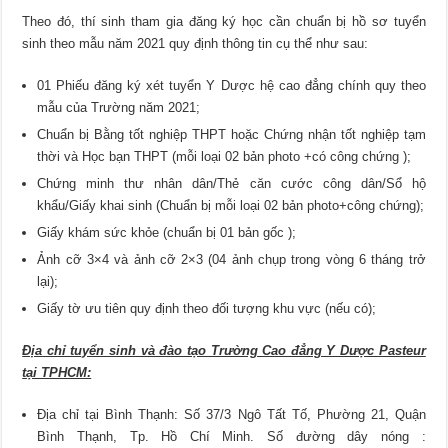
Theo đó, thí sinh tham gia đăng ký học cần chuẩn bị hồ sơ tuyển
sinh theo mẫu năm 2021 quy định thông tin cụ thể như sau:
01 Phiếu đăng ký xét tuyển Y Dược hệ cao đẳng chính quy theo
mẫu của Trường năm 2021;
Chuẩn bị Bằng tốt nghiệp THPT hoặc Chứng nhận tốt nghiệp tạm
thời và Học bạn THPT (mỗi loại 02 bản photo +có công chứng );
Chứng minh thư nhân dân/Thẻ căn cước công dân/Sổ hộ
khẩu/Giấy khai sinh (Chuẩn bị mỗi loại 02 bản photo+công chứng);
Giấy khám sức khỏe (chuẩn bị 01 bản gốc );
Ảnh cỡ 3×4 và ảnh cỡ 2×3 (04 ảnh chụp trong vòng 6 tháng trở
lại);
Giấy tờ ưu tiên quy định theo đối tượng khu vực (nếu có);
Địa chỉ tuyển sinh và đào tạo Trường Cao đẳng Y Dược Pasteur
tại TPHCM:
Địa chỉ tại Bình Thạnh: Số 37/3 Ngô Tất Tố, Phường 21, Quận
Bình Thạnh, Tp. Hồ Chí Minh. Số đường dây nóng :