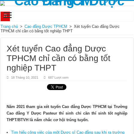
Bài thuốc bổ khí sinh huyết giúp cải thiện hoa mắt chóng mặt hiệu quả
Trang chủ
>
Cao đẳng Dược TPHCM
>
Xét tuyển Cao đẳng Dược
TPHCM chỉ cần có bằng tốt nghiệp THPT
Kết quả của xét nghiệm ceruloplasmin cho biết điều gì?
Có nguy hiểm khi vòm họng nổi hạt không? Cách xử lý ra sao?
Xét tuyển Cao đẳng Dược
Xét nghiệm vi sinh là gì, mục đích và phân loại
TPHCM chỉ cần có bằng tốt
Tiêu chuẩn GMP trong ngành dược là gì? Các yêu cầu cụ thể như thế nào?
nghiệp THPT
Học điều dưỡng có cần bằng cấp 3 không?
18 Tháng 10, 2021
687 Lượt xem
Học ngành Điều dưỡng có thể thi khối C được không?
Mức lương của một Dược sĩ là bao nhiêu?
Quy trình tiêm insulin một cách chính xác
Năm 2021 tham gia xét tuyển Cao đẳng Dược TPHCM tại Trường
Ý nghĩa của xét nghiệm Ketone và khi nào cần thực hiện?
Cao đẳng Y Dược Pasteur thí sinh chỉ cần thí sinh tốt nghiệp
THPT/BTVH là nắm chắc cơ hội trúng tuyển.
Tìm hiểu công việc của một Dược sĩ Cao đẳng sau khi ra trường