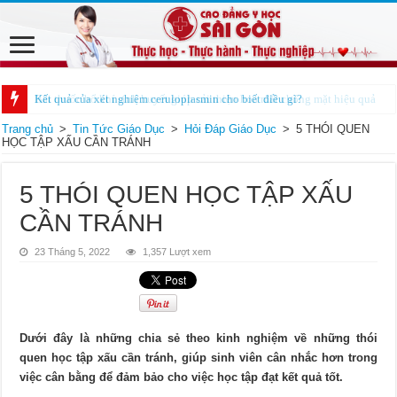
Kết quả của xét nghiệm ceruloplasmin cho biết điều gì?
Trang chủ
>
Tin Tức Giáo Dục
>
Hỏi Đáp Giáo Dục
>
5 THÓI QUEN
HỌC TẬP XẤU CẦN TRÁNH
5 THÓI QUEN HỌC TẬP XẤU
CẦN TRÁNH
23 Tháng 5, 2022
1,357 Lượt xem
Dưới đây là những chia sẻ theo kinh nghiệm về những thói
quen học tập xấu cần tránh, giúp sinh viên cân nhắc hơn trong
việc cân bằng để đảm bảo cho việc học tập đạt kết quả tốt.