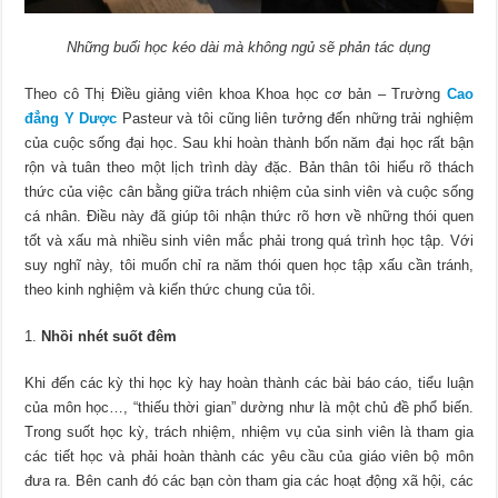
Những buổi học kéo dài mà không ngủ sẽ phản tác dụng
Theo cô Thị Điều giảng viên khoa Khoa học cơ bản – Trường
Cao
đẳng Y Dược
Pasteur và tôi cũng liên tưởng đến những trải nghiệm
của cuộc sống đại học. Sau khi hoàn thành bốn năm đại học rất bận
rộn và tuân theo một lịch trình dày đặc. Bản thân tôi hiểu rõ thách
thức của việc cân bằng giữa trách nhiệm của sinh viên và cuộc sống
cá nhân. Điều này đã giúp tôi nhận thức rõ hơn về những thói quen
tốt và xấu mà nhiều sinh viên mắc phải trong quá trình học tập. Với
suy nghĩ này, tôi muốn chỉ ra năm thói quen học tập xấu cần tránh,
theo kinh nghiệm và kiến ​​thức chung của tôi.
Nhồi nhét suốt đêm
Khi đến các kỳ thi học kỳ hay hoàn thành các bài báo cáo, tiểu luận
của môn học…, “thiếu thời gian” dường như là một chủ đề phổ biến.
Trong suốt học kỳ, trách nhiệm, nhiệm vụ của sinh viên là tham gia
các tiết học và phải hoàn thành các yêu cầu của giáo viên bộ môn
đưa ra. Bên canh đó các bạn còn tham gia các hoạt động xã hội, các