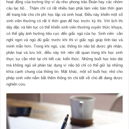
hoạt động của trường lớp ví dụ như phong trào Đoàn hay các nhóm
câu lạc bộ… Thậm chí có rất nhiều bạn phải làm việc bán thời gian
để trang trải cho chi phí học tập và sinh hoạt. Điều này khiến một số
sinh viên thường có rất ít thời gian để học trước kỳ thi. Với lịch thi
dày đặc và liên tục có thể khiến sinh viên thường xuyên thức khuya,
có thể gây ảnh hưởng tiêu cực đến giấc ngủ của họ. Sinh viên cần
nghỉ ngơi và ngủ đủ giấc trước khi thi vì giấc ngủ giúp tỉnh táo và
minh mẫn hơn. Trong khi ngủ, các thông tin não bộ được ghi nhận,
phân loại và lưu trữ, điều này trở nên rất quan trọng khi học sinh
thực sự cần nhớ lại chi tiết các kiến thức. Những buổi học kéo dài
mà không ngủ sẽ phản tác dụng vì não bộ chỉ có thể giữ lại những
khía cạnh chung của thông tin. Mặt khác, một số buổi học nhỏ cho
phép sinh viên nắm bắt thêm thông tin chi tiết về chủ đề đang được
nghiên cứu.