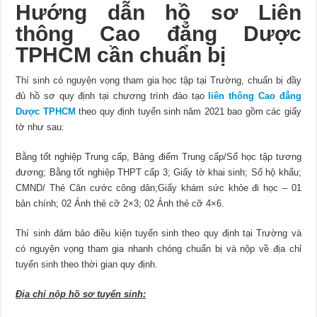
Hướng dẫn hồ sơ Liên
thông Cao đẳng Dược
TPHCM cần chuẩn bị
Thí sinh có nguyện vọng tham gia học tập tại Trường, chuẩn bị đầy
đủ hồ sơ quy định tại chương trình đào tạo
liên thông
Cao đẳng
Dược TPHCM
theo quy định tuyển sinh năm 2021 bao gồm các giấy
tờ như sau:
Bằng tốt nghiệp Trung cấp, Bảng điểm Trung cấp/Sổ học tập tương
đương; Bằng tốt nghiệp THPT cấp 3; Giấy tờ khai sinh; Sổ hộ khẩu;
CMND/ Thẻ Căn cước công dân;Giấy khám sức khỏe đi học – 01
bản chính; 02 Ảnh thẻ cỡ 2×3; 02 Ảnh thẻ cỡ 4×6.
Thí sinh đảm bảo điều kiện tuyển sinh theo quy định tại Trường và
có nguyện vọng tham gia nhanh chóng chuẩn bị và nộp về địa chỉ
tuyển sinh theo thời gian quy định.
Địa chỉ nộp hồ sơ tuyển sinh: