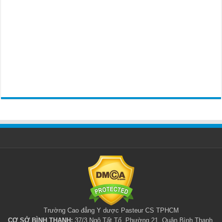
Trường Cao đẳng Y dược Pasteur CS TPHCM
CƠ SỞ BÌNH THẠNH:
37/3 Ngô Tất Tố, Phường 21, Quận Bình Thạnh,