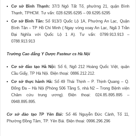
Cơ sở Bình Thạnh:
37/3 Ngô Tất Tố, phường 21, quận Bình
Thạnh, TPHCM. Tư vấn: 028.6295.6295 – 09.6295.6295
Cơ sở Bình Tân:
Số 913/3 Quốc Lộ 1A, Phường An Lạc, Quận
Bình Tân – TP Hồ Chí Minh ( Ngay vòng xoay An Lạc, Ngã 3 Trần
Đại Nghĩa với Quốc Lộ 1 A). Tư vấn: 0799.913.913 –
0788.913.913
Trường Cao đẳng Y Dược Pasteur cs Hà Nội
Cơ sở đào tạo Hà Nội:
Số 6, Ngõ 212 Hoàng Quốc Việt, quận
Cầu Giấy, TP Hà Nội. Điện thoại: 0886.212.212.
Cơ sở thực hành Hà:
Số 49 Thái Thịnh – P. Thịnh Quang – Q.
Đống Đa – Hà Nội (Phòng 506 Tầng 5, nhà N2 – Trong Bệnh viện
Châm cứu trung ương). Điện thoại: 024.85.895.895 –
0948.895.895.
Cơ sở đào tạo TP Yên Bái:
Số 46 Nguyễn Đức Cảnh, Tổ 11,
Phường Đồng Tâm, TP. Yên Bái. Điện thoại: 0996.296.296