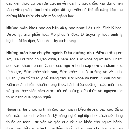
cấp kiến thức cơ bản đại cương về ngành y bước đầu xây dựng nền
tảng vững vàng tạo bước đệm để học viên có thể dễ dàng tiếp thu
những kiến thức chuyên môn ngành học.
Những môn khoa học cơ bản về y học như:
Hóa sinh, Sinh lý học,
Dược lý, Giải phẫu học, Mô phôi, Y đức, Di truyền y học, Sinh lý
bệnh – Miễn dịch, Vi sinh – ký sinh trùng…
Những môn học chuyên ngành Điều dưỡng
như
: Điều dưỡng cơ
sở, Điều dưỡng chuyên khoa, Chăm sóc sức khỏe người lớn, Chăm
sóc sức khỏe trẻ em, Chăm sóc người bệnh cấp cứu và chăm sóc
tích cực, Sức khỏe sinh sản, Sức khỏe – môi trường và vệ sinh,
Quản lý và tổ chức y tế, Nâng cao sức khỏe và hành vi con người,
Kiểm soát nhiễm khuẩn trong thực hành điều dưỡng…các môn học
sẽ giúp học viên nắm được tất cả những kiến thức và nguyên tắc
thực hành của ngành nghề.
Ngoài ra, tại chương trình đào tạo ngành Điều dưỡng bậc cao đẳng
còn đào tạo sinh viên các kỹ năng nghề nghiệp như cách sử dụng
thuốc an toàn; tư vấn và giáo dục về sức khỏe cho người bệnh;
thực hiện tốt các y lệnh của thầy thuốc, chăm sóc phù hợp với văn