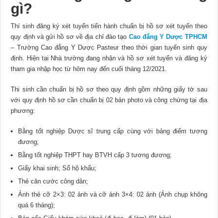
gì?
Thí sinh đăng ký xét tuyển tiến hành chuẩn bị hồ sơ xét tuyển theo
quy định và gửi hồ sơ về địa chỉ đào tạo
Cao đẳng Y Dược TPHCM
– Trường Cao đẳng Y Dược Pasteur theo thời gian tuyển sinh quy
định. Hiện tại Nhà trường đang nhận và hồ sơ xét tuyển và đăng ký
tham gia nhập học từ hôm nay đến cuối tháng 12/2021.
Thi sinh cần chuẩn bị hồ sơ theo quy định gồm những giấy tờ sau
với quy định hồ sơ cần chuẩn bị 02 bản photo và công chứng tại địa
phương:
Bằng tốt nghiệp Dược sĩ trung cấp cùng với bảng điểm tương
đương;
Bằng tốt nghiệp THPT hay BTVH cấp 3 tương đương;
Giấy khai sinh; Sổ hộ khẩu;
Thẻ căn cước công dân;
Ảnh thẻ cỡ 2×3: 02 ảnh và cỡ ảnh 3×4: 02 ảnh (Ảnh chụp không
quá 6 tháng);