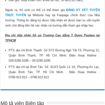
Bản gốc Giấy khám sức khoẻ (đi học, đi làm) (01 bản).
Ngoài ra, thí sinh có thể có thể tham gia
ĐĂNG KÝ XÉT TUYỂN
TRỰC TUYẾN
tại Website hay tại Fanpage chính thức của Nhà
trường. Thông tin đăng ký được tiếp nhận sẽ được ban tư vấn tuyển
sinh chủ động liên hệ xác nhận và hướng dẫn tham gia nhập học.
Địa chỉ tiếp nhận hồ sơ Trường Cao đẳng Y Dược Pasteur tại
TPHCM
PTS địa chỉ Bình Thạnh: Số 37/3 Đường Ngô Tất Tố, Phường 21,
Quận Bình Thạnh, TP. Hồ Chí Minh. Điện thoại Hotline :
028.6295.6295 – 09.6295.6295
PTS địa chỉ tại Bình Tân: Số 913/3 Quốc Lộ 1A, Phường An Lạc,
Quận Bình Tân, TP. Hồ Chí Minh . Điện thoại Hotline :
0799.913.913 – 0788.913.913
Mô tả viên Biên tập