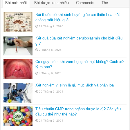
Bài mới nhất
Bài được xem nhiều
Comments
Thẻ
Bài thuốc bổ khí sinh huyết giúp cải thiện hoa mắt
chóng mặt hiệu quả
12 Tháng 2, 2026
Kết quả của xét nghiệm ceruloplasmin cho biết điều
gì?
7 Tháng 6, 2024
Có nguy hiểm khi vòm họng nổi hạt không? Cách xử
lý ra sao?
4 Tháng 6, 2024
Xét nghiệm vi sinh là gì, mục đích và phân loại
29 Tháng 5, 2024
Tiêu chuẩn GMP trong ngành dược là gì? Các yêu
cầu cụ thể như thế nào?
24 Tháng 5, 2024