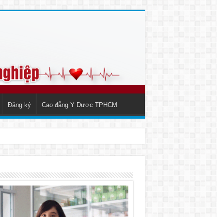
Đăng ký
Cao đẳng Y Dược TPHCM