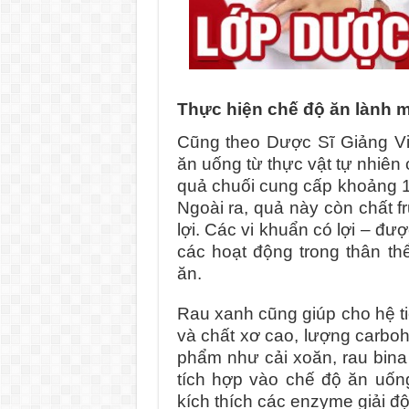
Thực hiện chế độ ăn lành 
Cũng theo Dược Sĩ Giảng V
ăn uống từ thực vật tự nhiên 
quả chuối cung cấp khoảng 1
Ngoài ra, quả này còn chất fr
lợi. Các vi khuẩn có lợi – đư
các hoạt động trong thân th
ăn.
Rau xanh cũng giúp cho hệ t
và chất xơ cao, lượng carbo
phẩm như cải xoăn, rau bina 
tích hợp vào chế độ ăn uố
kích thích các enzyme giải độ