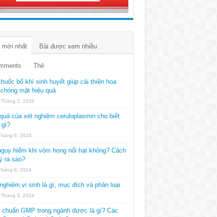
 mới nhất
Bài được xem nhiều
mments
Thẻ
thuốc bổ khí sinh huyết giúp cải thiện hoa
chóng mặt hiệu quả
 Tháng 2, 2026
quả của xét nghiệm ceruloplasmin cho biết
 gì?
Tháng 6, 2024
guy hiểm khi vòm họng nổi hạt không? Cách
ý ra sao?
Tháng 6, 2024
nghiệm vi sinh là gì, mục đích và phân loại
 Tháng 5, 2024
u chuẩn GMP trong ngành dược là gì? Các