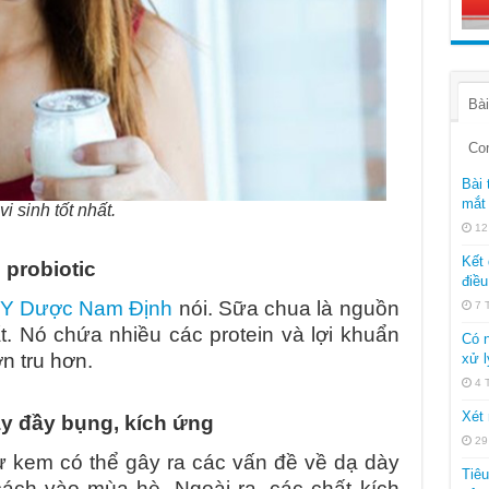
Bài
Co
Bài 
mắt 
 sinh tốt nhất.
12
Kết 
 probiotic
điều
 Y Dược Nam Định
nói. Sữa chua là nguồn
7 
t. Nó chứa nhiều các protein và lợi khuẩn
Có n
ơn tru hơn.
xử l
4 
Xét 
y đầy bụng, kích ứng
29
từ kem có thể gây ra các vấn đề về dạ dày
Tiê
ách vào mùa hè. Ngoài ra, các chất kích