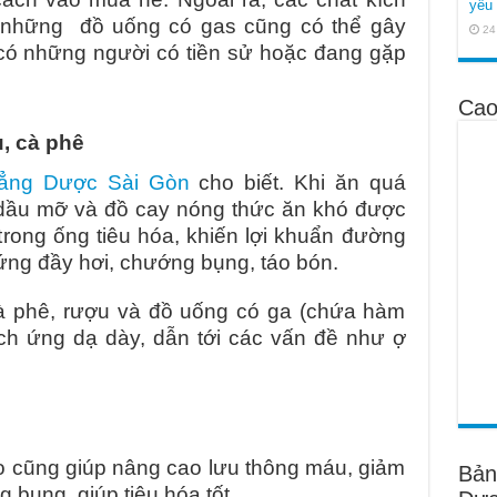
yêu 
u, những đồ uống có gas cũng có thể gây
24
i có những người có tiền sử hoặc đang gặp
Cao
, cà phê
ẳng Dược Sài Gòn
cho biết. Khi ăn quá
 dầu mỡ và đồ cay nóng thức ăn khó được
 trong ống tiêu hóa, khiến lợi khuẩn đường
chứng đầy hơi, chướng bụng, táo bón.
à phê, rượu và đồ uống có ga (chứa hàm
ch ứng dạ dày, dẫn tới các vấn đề như ợ
ào cũng giúp nâng cao lưu thông máu, giảm
Bản
 bụng, giúp tiêu hóa tốt