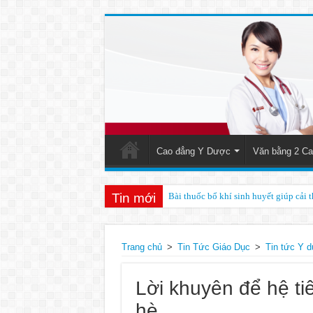
Cao đẳng Y Dược
Văn bằng 2 Ca
Tin mới
Bài thuốc bổ khí sinh huyết giúp cải 
Kết quả của xét nghiệm ceruloplasmin 
Trang chủ
>
Tin Tức Giáo Dục
>
Tin tức Y 
Lời khuyên để hệ t
hè