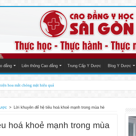
o đẳng
Liên thông Cao đẳng
Trung Cấp Y Dược
Blog Y Dược
thiện hoa mắt chóng mặt hiệu quả
cho biết điều gì?
dược
>
Lời khuyên để hệ tiêu hoá khoẻ mạnh trong mùa hè
iêu hoá khoẻ mạnh trong mùa