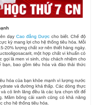
mạnh
iên dạy
Cao đẳng Dược
cho biết. Chế độ
cực kỳ mang lợi cho hệ thống tiêu hóa. Mỗi
5-20% lượng chất xơ nên thiết hàng ngày.
uctooligosacarit, một hợp chất vi khuẩn có
ợc gọi là men vi sinh, chịu chách nhiệm cho
ể bạn, bao gồm tiêu hóa và đào thải thức
iêu hóa của bạn khỏe mạnh vì lượng nước
hydrate và đường khá thấp. Các dòng thực
và cỏ linh lăng đều là các lựa chọn tốt để
ng. Mầm bông cải xanh cũng có khả năng
c cho hệ thống tiêu hóa.