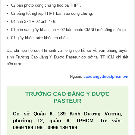
02 bản photo công chứng học bạ THPT.
02 bằng tốt nghiệp THPT bản sao công chứng.
04 ảnh 3×4 + 02 ảnh 4×6.
01 bản sao giấy khai sinh + 02 bản photo CMND (có công chứng).
01 giấy khám sức khỏe cá nhân.
Địa chỉ nộp hồ sơ: Thí sinh vui lòng nộp hồ sơ về văn phòng tuyển
sinh Trường Cao đẳng Y Dược Pasteur cơ sở tại TPHCM chi tiết
bên dưới.
Nguồn:
caodangyduoctphcm.vn
TRƯỜNG CAO ĐẲNG Y DƯỢC
PASTEUR
Cơ sở Quận 6: 189 Kinh Dương Vương,
phường 12, quận 6, TPHCM. Tư vấn:
0869.189.199 – 0996.189.199